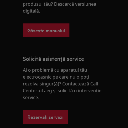
produsul tău? Descarcă versiunea
digitală.
Găsește manualul
Solicită asistenţă service
Ai o problemă cu aparatul tău
electrocasnic pe care nu o poţi
rezolva singur(ă)? Contactează Call
Center-ul aeg și solicită o intervenţie
service.
Rezervați servicii