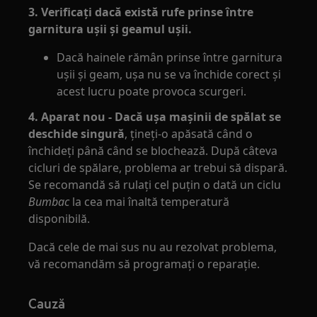
3. Verificați dacă există rufe prinse între
garnitura ușii și geamul ușii.
Dacă hainele rămân prinse între garnitura
ușii și geam, ușa nu se va închide corect și
acest lucru poate provoca scurgeri.
4. Aparat nou - Dacă ușa mașinii de spălat se
deschide singură
, țineți-o apăsată când o
închideți până când se blochează. După câteva
cicluri de spălare, problema ar trebui să dispară.
Se recomandă să rulați cel puțin o dată un ciclu
Bumbac
la cea mai înaltă temperatură
disponibilă.
Dacă cele de mai sus nu au rezolvat problema,
vă recomandăm să programați o reparație.
Cauză