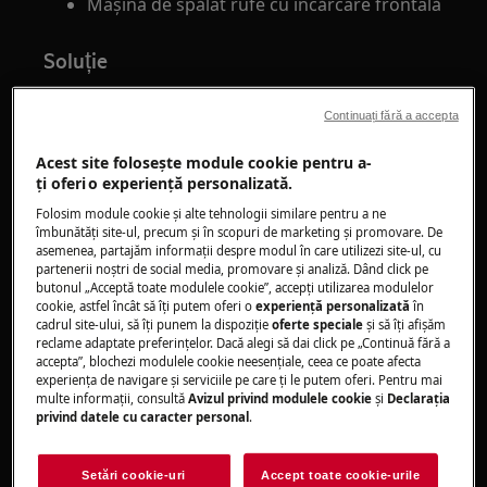
Mașină de spălat rufe cu încărcare frontală
Soluție
1. Asigurați-vă că aparatul este perfect
Continuați fără a accepta
nivelat. Slăbiți sau strângeți picioarele
pentru a regla nivelul.
Acest site folosește module cookie pentru a-
ţi oferi o experienţă personalizată.
Folosiți un nivel cu bulă pentru a verifica
Folosim module cookie și alte tehnologii similare pentru a ne
dacă mașina de spălat este perfect dreaptă
îmbunătăţi site-ul, precum și în scopuri de marketing și promovare. De
și sprijinită uniform pe toate picioarele.
asemenea, partajăm informaţii despre modul în care utilizezi site-ul, cu
partenerii noștri de social media, promovare și analiză. Dând click pe
Aparatul trebuie să stea stabil pe o podea
butonul „Acceptă toate modulele cookie”, accepţi utilizarea modulelor
plană și dură.
cookie, astfel încât să îţi putem oferi o
experienţă personalizată
în
cadrul site-ului, să îţi punem la dispoziţie
oferte speciale
și să îţi afișăm
Picioarele pot fi reglate folosind o cheie.
reclame adaptate preferinţelor. Dacă alegi să dai click pe „Continuă fără a
Este important ca aparatul să nu se clatine.
accepta”, blochezi modulele cookie neesenţiale, ceea ce poate afecta
În caz contrar, va vibra în timpul ciclului de
experienţa de navigare și serviciile pe care ţi le putem oferi. Pentru mai
multe informaţii, consultă
Avizul privind modulele cookie
și
Declaraţia
centrifugare.
privind datele cu caracter personal
.
Închiderea ușii poate fi dificilă dacă mașina
de spălat nu este nivelată.
Setări cookie-uri
Accept toate cookie-urile