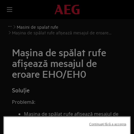
Masini de spalat rufe
Mașina de spălat rufe afișează mesajul de eroare
EHO/EH0
Mașina de spălat rufe
afișează mesajul de
eroare EHO/EH0
Soluție
Problemă:
Mașina de spălat rufe afișează mesajul de
eroare EHO/EH0. Indică o problemă cu
Continuați fără a accepta
alimentarea electrică.