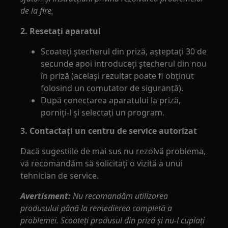
de la fire.
2. Resetaţi aparatul
Scoateţi ştecherul din priză, aşteptaţi 30 de
secunde apoi introduceţi ştecherul din nou
în priză (acelaşi rezultat poate fi obţinut
folosind un comutator de siguranţă).
După conectarea aparatului la priză,
porniți-l și selectați un program.
3. Contactați un centru de service autorizat
Dacă sugestiile de mai sus nu rezolvă problema,
vă recomandăm să solicitați o vizită a unui
tehnician de service.
Avertisment:
Nu recomandăm utilizarea
produsului până la remedierea completă a
problemei. Scoateţi produsul din priză şi nu-l cuplaţi