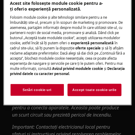
Acest site folosește module cookie pentru a-
Se aplică la:
ţi oferi o experienţă personalizată.
Maşini de spălat cu încărcare frontală
Folosim module cookie și alte tehnologii similare pentru a ne
îmbunătăţi site-ul, precum și în scopuri de marketing și promovare. De
(integrate şi independente)
asemenea, partajăm informaţii despre modul în care utilizezi site-ul, cu
Mașini de spălat cu încărcare verticală
partenerii noștri de social media, promovare și analiză. Dând click pe
butonul „Acceptă toate modulele cookie”, accepţi utilizarea modulelor
Rezolvare:
cookie, astfel încât să îţi putem oferi o
experienţă personalizată
în
cadrul site-ului, să îţi punem la dispoziţie
oferte speciale
și să îţi afișăm
reclame adaptate preferinţelor. Dacă alegi să dai click pe „Continuă fără a
1. Verificați sursa de alimentare prin
accepta”, blochezi modulele cookie neesenţiale, ceea ce poate afecta
conectarea unui alt produs în aceeași priză și
experienţa de navigare și serviciile pe care ţi le putem oferi. Pentru mai
vedeți dacă acesta funcționează
multe informaţii, consultă
Avizul privind modulele cookie
și
Declaraţia
privind datele cu caracter personal
.
Dacă nici celălalt produs nu funcționează,
probabil există o defecțiune la fire.
Setări cookie-uri
Accept toate cookie-urile
Avertisment: Nu utilizați niciodată un prelungitor
pentru a conecta aparatele. Aceasta poate produce
un scurt circuit sau prezintă pericol de incendiu.
Important: Contactați electricianul local pentru
sfaturi și instrucțiuni privind rezolvarea problemelor