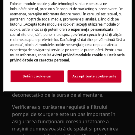
firele și alte particule care se pot acumula în
Folosim module cookie și alte tehnologii similare pentru a ne
îmbunătăţi site-ul, precum și în scopuri de marketing și promovare. De
timpul ciclului de spălare. Dacă filtrul este blocat
asemenea, partajăm informaţii despre modul în care utilizezi site-ul, cu
sau înfundat, poate duce la probleme de drenaj
partenerii noștri de social media, promovare și analiză. Dând click pe
și poate cauza funcționarea defectuoasă a
butonul „Acceptă toate modulele cookie”, accepţi utilizarea modulelor
cookie, astfel încât să îţi putem oferi o
experienţă personalizată
în
mașinii de spălat.
cadrul site-ului, să îţi punem la dispoziţie
oferte speciale
și să îţi afișăm
reclame adaptate preferinţelor. Dacă alegi să dai click pe „Continuă fără a
Pentru a preveni aceste probleme potențiale, vă
accepta”, blochezi modulele cookie neesenţiale, ceea ce poate afecta
experienţa de navigare și serviciile pe care ţi le putem oferi. Pentru mai
recomandăm să verificați în mod regulat filtrul
multe informaţii, consultă
Avizul privind modulele cookie
și
Declaraţia
pompei de scurgere și să îl curățați dacă este
privind datele cu caracter personal
.
necesar. Procedura de curățare este de obicei
simplă și poate fi găsită în manualul de utilizare
Setări cookie-uri
Accept toate cookie-urile
al mașinii dvs. de spălat. Merită să ne amintim
că înainte de curățare, opriți mașina de spălat și
deconectați-o de la sursa de alimentare.
Verificarea și curățarea regulată a filtrului
pompei de scurgere este un pas important în
asigurarea funcționării corespunzătoare a
mașinii dumneavoastră de spălat și prevenirea