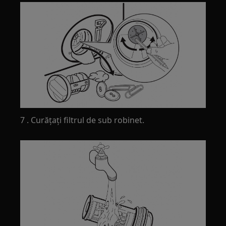
7 . Curăţaţi filtrul de sub robinet.