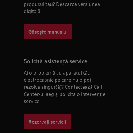
produsul tău? Descarcă versiunea
digitală.
Găsește manualul
Solicită asistenţă service
Ai o problemă cu aparatul tău
electrocasnic pe care nu o poţi
rezolva singur(ă)? Contactează Call
Center-ul aeg și solicită o intervenţie
service.
Rezervați servicii