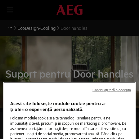
EcoDesign-Cooling
Door handles
Suport pentru Door handles
Continuați fără a accepta
Acest site folosește module cookie pentru a-
ţi oferi o experienţă personalizată.
Folosim module cookie și alte tehnologii similare pentru a ne
Caută printre articolele noastre de suport
îmbunătăţi site-ul, precum și în scopuri de marketing și promovare. De
asemenea, partajăm informaţii despre modul în care utilizezi site-ul, cu
partenerii noștri de social media, promovare și analiză. Dând click pe