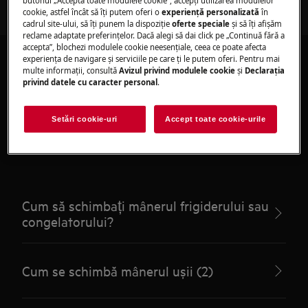
butonul „Acceptă toate modulele cookie”, accepţi utilizarea modulelor
cookie, astfel încât să îţi putem oferi o
experienţă personalizată
în
cadrul site-ului, să îţi punem la dispoziţie
oferte speciale
și să îţi afișăm
reclame adaptate preferinţelor. Dacă alegi să dai click pe „Continuă fără a
accepta”, blochezi modulele cookie neesenţiale, ceea ce poate afecta
experienţa de navigare și serviciile pe care ţi le putem oferi. Pentru mai
multe informaţii, consultă
Avizul privind modulele cookie
și
Declaraţia
privind datele cu caracter personal
.
Articole recomandate
Setări cookie-uri
Accept toate cookie-urile
pentru Door handles
Cum să schimbați mânerul frigiderului sau
congelatorului?
Cum se schimbă mânerul ușii (2)