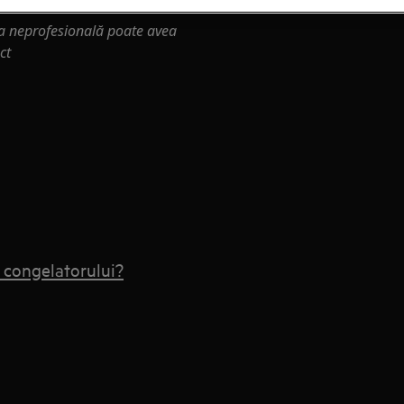
ia neprofesională poate avea
ct
 congelatorului?