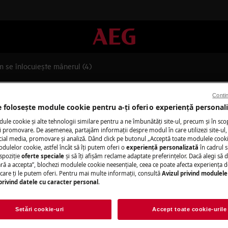
 se înlocuiește mânerul (4)
rul (4)
Contin
e folosește module cookie pentru a-ţi oferi o experienţă personali
le cookie și alte tehnologii similare pentru a ne îmbunătăţi site-ul, precum și în sco
 promovare. De asemenea, partajăm informaţii despre modul în care utilizezi site-ul, 
cial media, promovare și analiză. Dând click pe butonul „Acceptă toate modulele cooki
odulelor cookie, astfel încât să îţi putem oferi o
experienţă personalizată
în cadrul si
spoziţie
oferte speciale
și să îţi afișăm reclame adaptate preferinţelor. Dacă alegi să d
ți aparatul și deconectați ștecherul de
ră a accepta”, blochezi modulele cookie neesenţiale, ceea ce poate afecta experienţa d
e care ţi le putem oferi. Pentru mai multe informaţii, consultă
Avizul privind modulele
privind datele cu caracter personal
.
u aparatele grele este necesar să le
Setări cookie-uri
Accept toate cookie-urile
inte închisă.