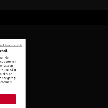
uați fără a accepta
zată.
puri de
cu partenerii
e”, accepţi
te-ului, să îţi
ai click pe
e navigare și
 cookie
și