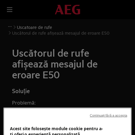
Uscatoare de rufe
Uscătorul de rufe afișează mesajul de eroare E50
Uscătorul de rufe
afișează mesajul de
eroare E50
Soluție
Problemă:
Uscătorul de rufe afișează mesajul de
Continuați fără a accepta
eroare E50. Acest lucru indică o problemă
Acest site folosește module cookie pentru a-
la motor sau de software.
ţi oferi o experienţă personalizată.