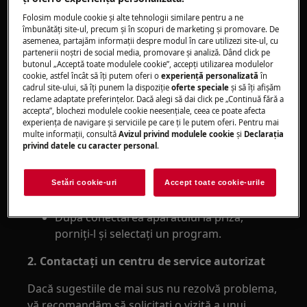
Se aplică la:
Folosim module cookie și alte tehnologii similare pentru a ne
îmbunătăţi site-ul, precum și în scopuri de marketing și promovare. De
Uscătoarele ventilate
asemenea, partajăm informaţii despre modul în care utilizezi site-ul, cu
partenerii noștri de social media, promovare și analiză. Dând click pe
Uscătoarele cu condensator
butonul „Acceptă toate modulele cookie”, accepţi utilizarea modulelor
Uscătoarele cu pompă de căldură
cookie, astfel încât să îţi putem oferi o
experienţă personalizată
în
cadrul site-ului, să îţi punem la dispoziţie
oferte speciale
și să îţi afișăm
Rezolvare:
reclame adaptate preferinţelor. Dacă alegi să dai click pe „Continuă fără a
accepta”, blochezi modulele cookie neesenţiale, ceea ce poate afecta
1. Resetaţi aparatul
experienţa de navigare și serviciile pe care ţi le putem oferi. Pentru mai
multe informaţii, consultă
Avizul privind modulele cookie
și
Declaraţia
privind datele cu caracter personal
.
Scoateţi ştecherul din priză, aşteptaţi 30 de
secunde apoi introduceţi ştecherul din nou
în priză (acelaşi rezultat poate fi obţinut
Setări cookie-uri
Accept toate cookie-urile
folosind un comutator de siguranţă).
După conectarea aparatului la priză,
porniți-l și selectați un program.
2. Contactați un centru de service autorizat
Dacă sugestiile de mai sus nu rezolvă problema,
vă recomandăm să solicitați o vizită a unui