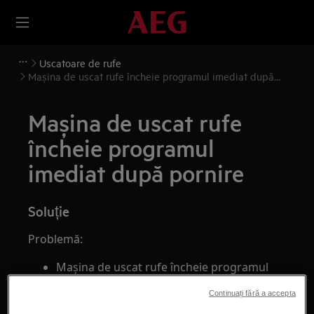
Uscatoare de rufe
Maşina de uscat rufe încheie programul imediat după
pornire
Maşina de uscat rufe
încheie programul
imediat după pornire
Soluție
Problemă:
Maşina de uscat rufe încheie programul
imediat după pornire
Continuați fără a accepta
Maşina de uscat rufe porneşte scurt dar