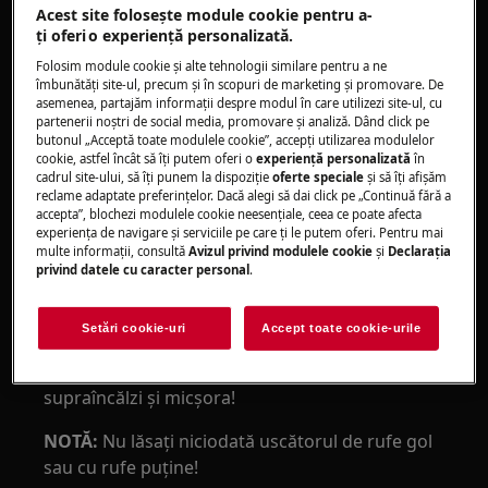
sare la final
Acest site folosește module cookie pentru a-
Rufele nu sunt uscate
ţi oferi o experienţă personalizată.
Folosim module cookie și alte tehnologii similare pentru a ne
Se aplică la:
îmbunătăţi site-ul, precum și în scopuri de marketing și promovare. De
asemenea, partajăm informaţii despre modul în care utilizezi site-ul, cu
Uscătoarele ventilate
partenerii noștri de social media, promovare și analiză. Dând click pe
Uscătoarele cu condensator
butonul „Acceptă toate modulele cookie”, accepţi utilizarea modulelor
cookie, astfel încât să îţi putem oferi o
experienţă personalizată
în
Uscătoarele cu pompă de căldură
cadrul site-ului, să îţi punem la dispoziţie
oferte speciale
și să îţi afișăm
reclame adaptate preferinţelor. Dacă alegi să dai click pe „Continuă fără a
Rezolvare:
accepta”, blochezi modulele cookie neesenţiale, ceea ce poate afecta
experienţa de navigare și serviciile pe care ţi le putem oferi. Pentru mai
1. Nu puneţi rufe uscate în aparat. Pentru a
multe informaţii, consultă
Avizul privind modulele cookie
și
Declaraţia
privind datele cu caracter personal
.
usca rufe uşor umede folosiţi întotdeauna un
program controlat de timp.
Setări cookie-uri
Accept toate cookie-urile
NOTĂ:
Selectaţi întotdeauna un program de
uscare scurt, în caz contrar rufele se pot
supraîncălzi şi micşora!
NOTĂ:
Nu lăsaţi niciodată uscătorul de rufe gol
sau cu rufe puţine!