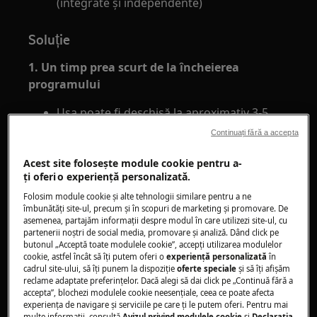
(integrate şi independente)
Soluție
1. Un timp prea scurt de la încheierea
programului
Uşa poate fi deschisă la aproximativ 3-5
minute după încheierea ciclului de spălare
Continuați fără a accepta
(după ce s-a răcit bimetalul din
încuietoarea uşii).
Acest site folosește module cookie pentru a-
ţi oferi o experienţă personalizată.
Acest lucru este normal.
Folosim module cookie și alte tehnologii similare pentru a ne
2. Verificaţi dacă există apă în maşină
îmbunătăţi site-ul, precum și în scopuri de marketing și promovare. De
asemenea, partajăm informaţii despre modul în care utilizezi site-ul, cu
Dacă există apă în maşină uşa nu poate fi
partenerii noștri de social media, promovare și analiză. Dând click pe
butonul „Acceptă toate modulele cookie”, accepţi utilizarea modulelor
deschisă.
cookie, astfel încât să îţi putem oferi o
experienţă personalizată
în
Dacă doriţi să deschideţi uşa o puteţi face
cadrul site-ului, să îţi punem la dispoziţie
oferte speciale
și să îţi afișăm
reclame adaptate preferinţelor. Dacă alegi să dai click pe „Continuă fără a
după ce apa a fost evacuată sau, dacă este
accepta”, blochezi modulele cookie neesenţiale, ceea ce poate afecta
necesar, prin executarea unei operaţii de
experienţa de navigare și serviciile pe care ţi le putem oferi. Pentru mai
multe informaţii, consultă
Avizul privind modulele cookie
și
Declaraţia