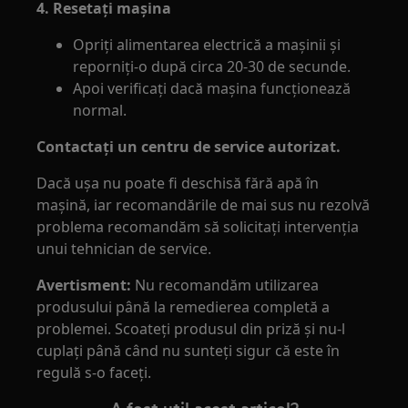
4. Resetaţi maşina
Opriți alimentarea electrică a mașinii și
reporniți-o după circa 20-30 de secunde.
Apoi verificaţi dacă maşina funcţionează
normal.
Contactați un centru de service autorizat.
Dacă uşa nu poate fi deschisă fără apă în
maşină, iar recomandările de mai sus nu rezolvă
problema recomandăm să solicitaţi intervenţia
unui tehnician de service.
Avertisment:
Nu recomandăm utilizarea
produsului până la remedierea completă a
problemei. Scoateţi produsul din priză şi nu-l
cuplaţi până când nu sunteţi sigur că este în
regulă s-o faceţi.