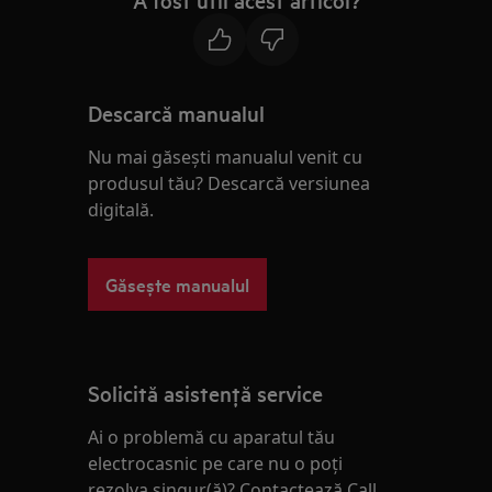
A fost util acest articol?
Descarcă manualul
Nu mai găsești manualul venit cu
produsul tău? Descarcă versiunea
digitală.
Găsește manualul
Solicită asistenţă service
Ai o problemă cu aparatul tău
electrocasnic pe care nu o poţi
rezolva singur(ă)? Contactează Call