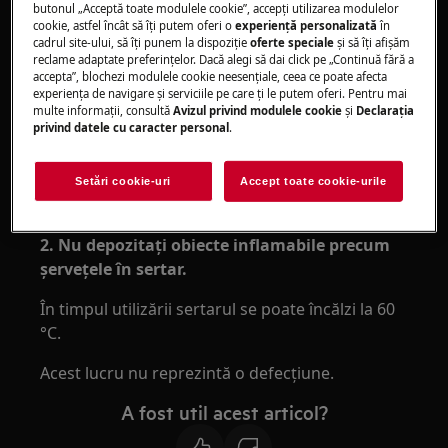
plita cu inducţie?
butonul „Acceptă toate modulele cookie”, accepţi utilizarea modulelor
cookie, astfel încât să îţi putem oferi o
experienţă personalizată
în
Se aplică la:
cadrul site-ului, să îţi punem la dispoziţie
oferte speciale
și să îţi afișăm
reclame adaptate preferinţelor. Dacă alegi să dai click pe „Continuă fără a
accepta”, blochezi modulele cookie neesenţiale, ceea ce poate afecta
Plitele integrate cu inducție
experienţa de navigare și serviciile pe care ţi le putem oferi. Pentru mai
multe informaţii, consultă
Avizul privind modulele cookie
și
Declaraţia
Rezolvare:
privind datele cu caracter personal
.
1. Verificaţi dacă plita cu inducţie este
instalată conform instrucţiunilor de
Setări cookie-uri
Accept toate cookie-urile
instalare.
2. Nu depozitaţi obiecte inflamabile precum
şerveţele în sertar.
În timpul utilizării sertarul se poate încălzi la 60
°C.
Acest lucru nu reprezintă o defecţiune.
A fost util acest articol?