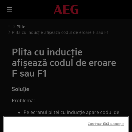
Plite
Plita cu inducţie afişează codul de eroare F sau F1
Plita cu inducţie
afişează codul de eroare
F sau F1
Soluție
Problemă:
Pe ecranul plitei cu inducţie apare codul de
eroare ""F""
Continuați fără a accepta
Pe ecranul plitei cu inducţie apare codul de