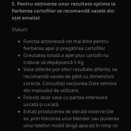
5. Pentru obţinerea unor rezultate optime la
fierberea cartofilor se recomandă vasele din
oţel emailat
Sfaturi:
Funcția acționează cel mai bine pentru
fierberea apei și pregătirea cartofilor
Greutatea totală a apei plus cartofii nu
trebuie să depăşească 5 Kg
Vase diferite pot oferi rezultate diferite, se
recomandă vasele de gătit cu dimensiuni
corecte. Consultaţi secţiunea Date tehnice
din manualul de utilizare.
Folosiţi doar vase cu partea inferioară
uscată şi curată.
Evitați producerea de vibrații externe (de
ex. prin folosirea unui blender sau punerea
unui telefon mobil lângă aparat) în timp ce