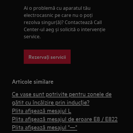
Ai o problemă cu aparatul tău
electrocasnic pe care nu o poţi
rezolva singur(ă)? Contactează Call
Center-ul aeg și solicită o intervenţie
service.
Rezervați servicii
Articole similare
Ce vase sunt potrivite pentru zonele de
gătit cu încălzire prin inducție?
Plita afişează mesajul L
Plita afișează mesajul de eroare E8 / E822
Plita afişează mesajul "—"