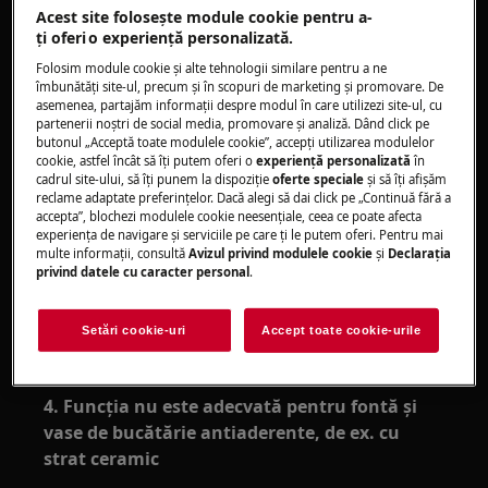
eroare ""F1""
Acest site folosește module cookie pentru a-
Funcţia SenseBoil® nu funcţionează
ţi oferi o experienţă personalizată.
Nu pot activa funcţia SenseBoil®
Folosim module cookie și alte tehnologii similare pentru a ne
îmbunătăţi site-ul, precum și în scopuri de marketing și promovare. De
Se aplică la:
asemenea, partajăm informaţii despre modul în care utilizezi site-ul, cu
partenerii noștri de social media, promovare și analiză. Dând click pe
Plite cu inducţie cu funcţia SenseBoil®
butonul „Acceptă toate modulele cookie”, accepţi utilizarea modulelor
cookie, astfel încât să îţi putem oferi o
experienţă personalizată
în
Rezolvare:
cadrul site-ului, să îţi punem la dispoziţie
oferte speciale
și să îţi afișăm
reclame adaptate preferinţelor. Dacă alegi să dai click pe „Continuă fără a
accepta”, blochezi modulele cookie neesenţiale, ceea ce poate afecta
1. Verificaţi dacă suprafaţa plitei este uscată
experienţa de navigare și serviciile pe care ţi le putem oferi. Pentru mai
multe informaţii, consultă
Avizul privind modulele cookie
și
Declaraţia
2. Nu activaţi nicio zonă cu vas gol
privind datele cu caracter personal
.
3. Cerificaţi dacă vasul ales este compatibil cu
Setări cookie-uri
Accept toate cookie-urile
SenseBoil® prin monitorizarea primei sesiuni
de gătit.
4. Funcţia nu este adecvată pentru fontă şi
vase de bucătărie antiaderente, de ex. cu
strat ceramic