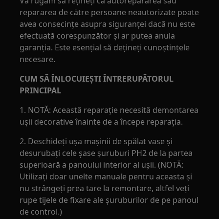
Vă rugăm să rețineți că autorepararea sau
repararea de către persoane neautorizate poate
avea consecințe asupra siguranței dacă nu este
efectuată corespunzător și ar putea anula
garanția. Este esențial să dețineți cunoștințele
necesare.
CUM SĂ ÎNLOCUIEȘTI ÎNTRERUPĂTORUL
PRINCIPAL
1. NOTĂ: Această reparație necesită demontarea
ușii decorative înainte de a începe reparația.
2. Deschideți ușa mașinii de spălat vase și
desurubați cele șase șuruburi PH2 de la partea
superioară a panoului interior al ușii. (NOTĂ:
Utilizați doar unelte manuale pentru aceasta și
nu strângeți prea tare la remontare, altfel veți
rupe tijele de fixare ale șuruburilor de pe panoul
de control.)