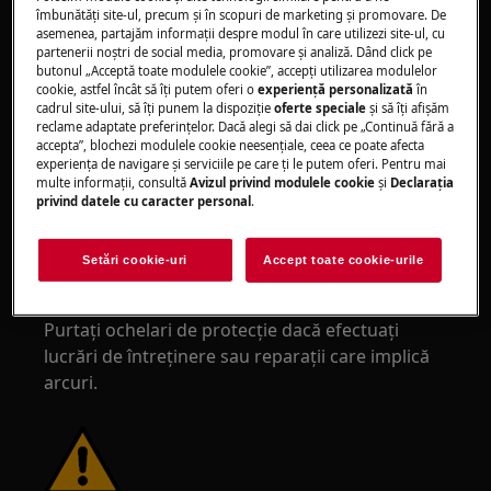
mănuși de protecție pentru a evita tăieturile de
îmbunătăţi site-ul, precum și în scopuri de marketing și promovare. De
asemenea, partajăm informaţii despre modul în care utilizezi site-ul, cu
la marginile ascuțite.
partenerii noștri de social media, promovare și analiză. Dând click pe
butonul „Acceptă toate modulele cookie”, accepţi utilizarea modulelor
cookie, astfel încât să îţi putem oferi o
experienţă personalizată
în
cadrul site-ului, să îţi punem la dispoziţie
oferte speciale
și să îţi afișăm
reclame adaptate preferinţelor. Dacă alegi să dai click pe „Continuă fără a
accepta”, blochezi modulele cookie neesenţiale, ceea ce poate afecta
experienţa de navigare și serviciile pe care ţi le putem oferi. Pentru mai
ATENȚIE!
RISC DE LEZIUNI OCULARE
multe informaţii, consultă
Avizul privind modulele cookie
și
Declaraţia
privind datele cu caracter personal
.
Setări cookie-uri
Accept toate cookie-urile
Purtați ochelari de protecție dacă efectuați
lucrări de întreținere sau reparații care implică
arcuri.