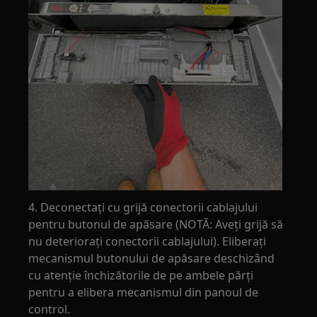
4. Deconectați cu grijă conectorii cablajului
pentru butonul de apăsare (NOTĂ: Aveți grijă să
nu deteriorați conectorii cablajului). Eliberați
mecanismul butonului de apăsare deschizând
cu atenție închizătorile de pe ambele părți
pentru a elibera mecanismul din panoul de
control.