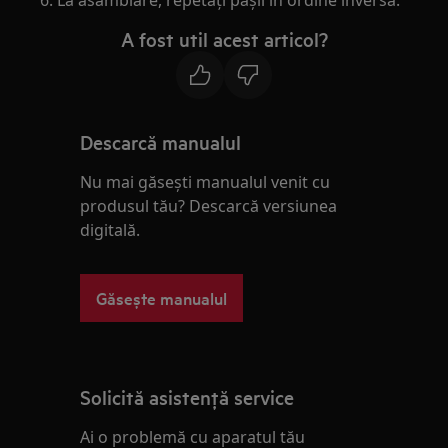
6. La asamblare, repetați pașii în ordine inversă.
A fost util acest articol?
Descarcă manualul
Nu mai găsești manualul venit cu
produsul tău? Descarcă versiunea
digitală.
Găsește manualul
Solicită asistenţă service
Ai o problemă cu aparatul tău