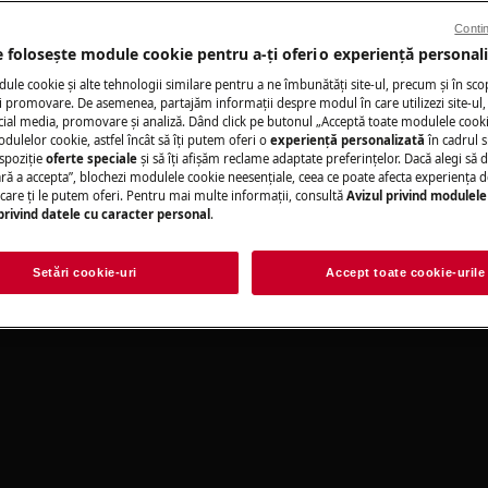
Contin
e folosește module cookie pentru a-ţi oferi o experienţă personali
 din manualul de utilizare al
Solicită asisten
ție sau întreținere.
le cookie și alte tehnologii similare pentru a ne îmbunătăţi site-ul, precum și în sco
 promovare. De asemenea, partajăm informaţii despre modul în care utilizezi site-ul, 
cial media, promovare și analiză. Dând click pe butonul „Acceptă toate modulele cooki
Ai o problemă cu a
odulelor cookie, astfel încât să îţi putem oferi o
experienţă personalizată
în cadrul si
nu o poţi rezolva 
spoziţie
oferte speciale
și să îţi afișăm reclame adaptate preferinţelor. Dacă alegi să d
ul aeg și solicită o
ră a accepta”, blochezi modulele cookie neesenţiale, ceea ce poate afecta experienţa d
e care ţi le putem oferi. Pentru mai multe informaţii, consultă
Avizul privind modulele
privind datele cu caracter personal
.
Rezervați servici
Setări cookie-uri
Accept toate cookie-urile
eținere, dezactivați aparatul și