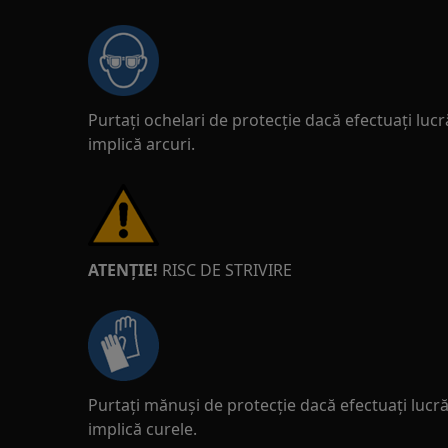
Purtați ochelari de protecție dacă efectuați lucr
implică arcuri.
ATENȚIE!
RISC DE STRIVIRE
Purtați mănuși de protecție dacă efectuați lucrăr
implică curele.