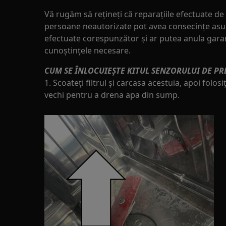
Vă rugăm să rețineți că reparațiile efectuate 
persoane neautorizate pot avea consecințe asu
efectuate corespunzător și ar putea anula garanț
cunoștințele necesare.
CUM SE ÎNLOCUIEȘTE KITUL SENZORULUI DE PR
1. Scoateți filtrul și carcasa acestuia, apoi folos
vechi pentru a drena apa din sump.