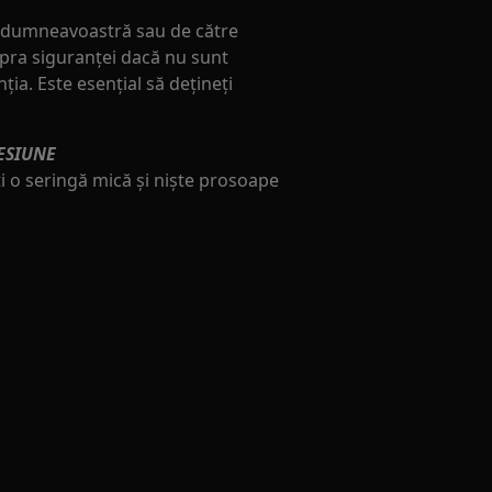
de dumneavoastră sau de către
pra siguranței dacă nu sunt
ia. Este esențial să dețineți
ESIUNE
iți o seringă mică și niște prosoape