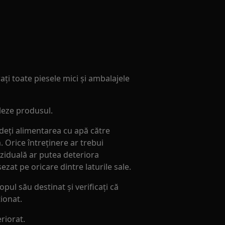
ați toate piesele mici și ambalajele
aleze produsul.
ideți alimentarea cu apă către
. Orice întreținere ar trebui
eziduală ar putea deteriora
at pe oricare dintre laturile sale.
pul său destinat și verificați că
ionat.
riorat.