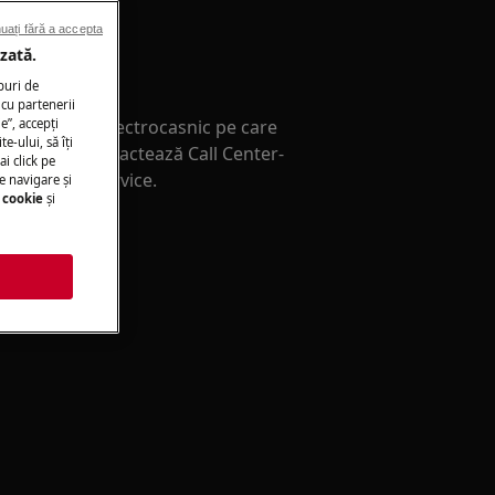
uați fără a accepta
zată.
ţă service
puri de
cu partenerii
e”, accepţi
paratul tău electrocasnic pe care
te-ului, să îţi
singur(ă)? Contactează Call Center-
ai click pe
 intervenţie service.
e navigare și
 cookie
și
i