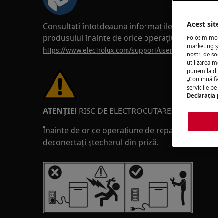
Acest sit
Consultați întotdeauna informațiile de siguranță
produsului înainte de orice operațiune de repara
Folosim modu
marketing și
https://www.electrolux.com/support/user-manuals/
noștri de so
utilizarea m
punem la di
„Continuă fă
serviciile p
Declaraţia 
ATENȚIE!
RISC DE ELECTROCUTARE
Înainte de orice operațiune de reparație sau într
deconectați ștecherul din priză.