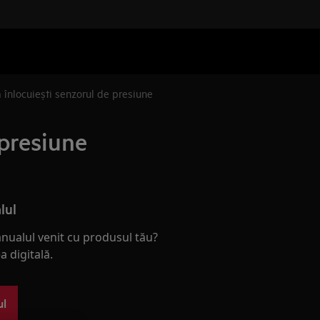
 înlocuiești senzorul de presiune
 presiune
lul
nualul venit cu produsul tău?
 digitală.
ul