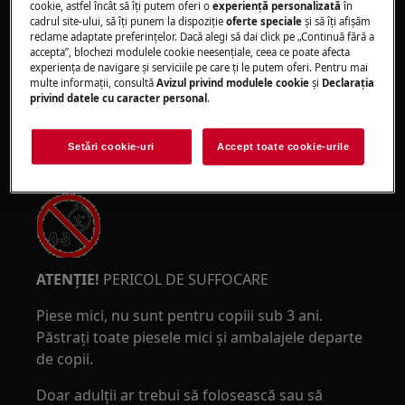
cookie, astfel încât să îţi putem oferi o
experienţă personalizată
în
cadrul site-ului, să îţi punem la dispoziţie
oferte speciale
și să îţi afișăm
reclame adaptate preferinţelor. Dacă alegi să dai click pe „Continuă fără a
accepta”, blochezi modulele cookie neesenţiale, ceea ce poate afecta
experienţa de navigare și serviciile pe care ţi le putem oferi. Pentru mai
multe informaţii, consultă
Avizul privind modulele cookie
și
Declaraţia
privind datele cu caracter personal
.
Purtați mănuși de protecție dacă efectuați
lucrări de întreținere sau reparații care implică
Setări cookie-uri
Accept toate cookie-urile
curele.
ATENȚIE!
PERICOL DE SUFFOCARE
Piese mici, nu sunt pentru copiii sub 3 ani.
Păstrați toate piesele mici și ambalajele departe
de copii.
Doar adulții ar trebui să folosească sau să