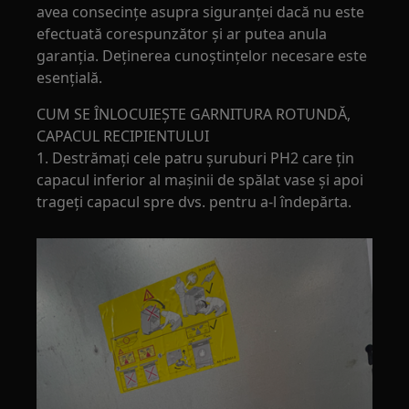
avea consecințe asupra siguranței dacă nu este
efectuată corespunzător și ar putea anula
garanția. Deținerea cunoștințelor necesare este
esențială.
CUM SE ÎNLOCUIEȘTE GARNITURA ROTUNDĂ,
CAPACUL RECIPIENTULUI
1. Destrămați cele patru șuruburi PH2 care țin
capacul inferior al mașinii de spălat vase și apoi
trageți capacul spre dvs. pentru a-l îndepărta.