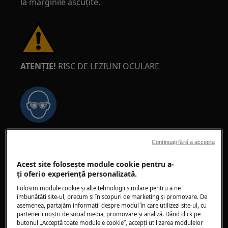
la marginile ascuțite.
ATENȚIE!
RISC DE LEZIUNI OCULARE
Purtați ochelari de protecție dacă efectuați
Continuați fără a accepta
lucrări de întreținere sau reparații care implică
arcuri.
Acest site folosește module cookie pentru a-
ţi oferi o experienţă personalizată.
Folosim module cookie și alte tehnologii similare pentru a ne
îmbunătăţi site-ul, precum și în scopuri de marketing și promovare. De
asemenea, partajăm informaţii despre modul în care utilizezi site-ul, cu
partenerii noștri de social media, promovare și analiză. Dând click pe
ATENȚIE!
RISC DE STRIVIRE
butonul „Acceptă toate modulele cookie”, accepţi utilizarea modulelor