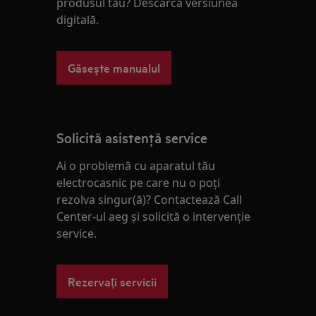
produsul tău? Descarcă versiunea
digitală.
Găsește manualul
Solicită asistenţă service
Ai o problemă cu aparatul tău
electrocasnic pe care nu o poţi
rezolva singur(ă)? Contactează Call
Center-ul aeg și solicită o intervenţie
service.
Rezervați servicii