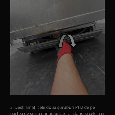
2. Destrămați cele două șuruburi PH2 de pe
partea de sus a panoului lateral stâng și cele trei