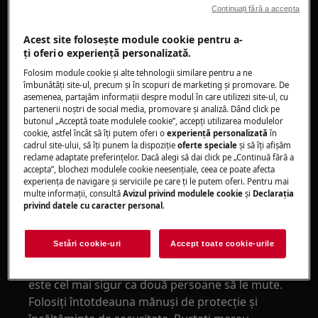
Continuați fără a accepta
Acest site folosește module cookie pentru a-
ţi oferi o experienţă personalizată.
Folosim module cookie și alte tehnologii similare pentru a ne
îmbunătăţi site-ul, precum și în scopuri de marketing și promovare. De
asemenea, partajăm informaţii despre modul în care utilizezi site-ul, cu
partenerii noștri de social media, promovare și analiză. Dând click pe
butonul „Acceptă toate modulele cookie”, accepţi utilizarea modulelor
cookie, astfel încât să îţi putem oferi o
experienţă personalizată
în
cadrul site-ului, să îţi punem la dispoziţie
oferte speciale
și să îţi afișăm
ATENȚIE!
RISC DE ACCIDENTARE
reclame adaptate preferinţelor. Dacă alegi să dai click pe „Continuă fără a
accepta”, blochezi modulele cookie neesenţiale, ceea ce poate afecta
experienţa de navigare și serviciile pe care ţi le putem oferi. Pentru mai
multe informaţii, consultă
Avizul privind modulele cookie
și
Declaraţia
privind datele cu caracter personal
.
Setări cookie-uri
Accept toate cookie-urile
Întotdeauna fiți atenți când mutați
electrocasnicele. Pentru electrocasnicele grele
este cel mai sigur ca două persoane să le mute.
Folosiți întotdeauna mănuși de protecție și