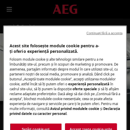
Gatire
Aragaze
Continuați fără a accepta
Acest site folosește module cookie pentru a-
ţi oferi o experienţă personalizată.
Folosim module cookie și alte tehnologii similare pentru a ne
îmbunătăţi site-ul, precum și în scopuri de marketing și promovare. De
Suport pentru Aragaze
asemenea, partajăm informaţii despre modul în care utilizezi site-ul, cu
partenerii noștri de social media, promovare și analiză. Dând click pe
butonul „Acceptă toate modulele cookie”, accepţi utilizarea modulelor
cookie, astfel încât să îţi putem oferi o
experienţă personalizată
în
cadrul site-ului, să îţi punem la dispoziţie
oferte speciale
și să îţi afișăm
reclame adaptate preferinţelor. Dacă alegi să dai click pe „Continuă fără a
accepta”, blochezi modulele cookie neesenţiale, ceea ce poate afecta
experienţa de navigare și serviciile pe care ţi le putem oferi. Pentru mai
multe informaţii, consultă
Avizul privind modulele cookie
și
Declaraţia
Caută printre articolele noastre de suport
privind datele cu caracter personal
.
Setări cookie-uri
Accept toate cookie-urile