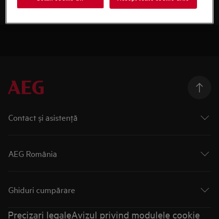
Contact și asistenţă
AEG România
Ghiduri cumpărare
Precizari legale
Avizul privind modulele cookie