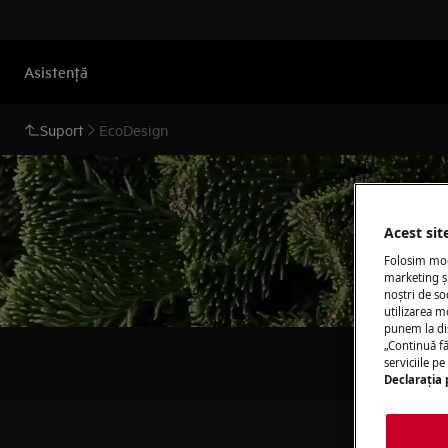
Asistenţă
Suport
EcoDesign
Acest sit
Folosim modu
marketing și
noștri de so
utilizarea m
punem la di
„Continuă fă
serviciile p
Declaraţia 