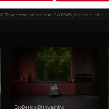
Caută printre articolele noastre de suport
EcoDesign-Dishwashing