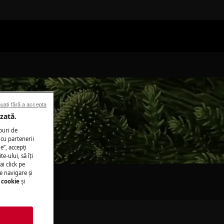
uați fără a accepta
zată.
puri de
cu partenerii
e”, accepţi
te-ului, să îţi
ai click pe
e navigare și
 cookie
și