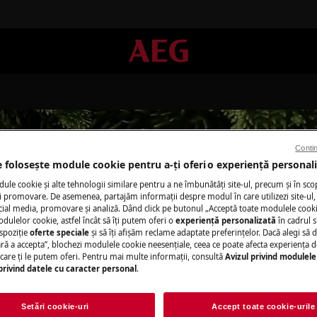
Contin
e folosește module cookie pentru a-ţi oferi o experienţă personali
le cookie și alte tehnologii similare pentru a ne îmbunătăţi site-ul, precum și în sco
Suport pentru EcoDesign
 promovare. De asemenea, partajăm informaţii despre modul în care utilizezi site-ul, 
cial media, promovare și analiză. Dând click pe butonul „Acceptă toate modulele cooki
odulelor cookie, astfel încât să îţi putem oferi o
experienţă personalizată
în cadrul si
spoziţie
oferte speciale
și să îţi afișăm reclame adaptate preferinţelor. Dacă alegi să d
ră a accepta”, blochezi modulele cookie neesenţiale, ceea ce poate afecta experienţa d
e care ţi le putem oferi. Pentru mai multe informaţii, consultă
Avizul privind modulele
privind datele cu caracter personal
.
Setări cookie-uri
Accept toate cookie-urile