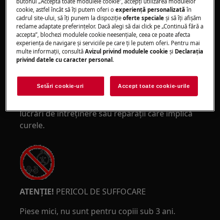
butonul „Acceptă toate modulele cookie”, accepţi utilizarea modulelor
cookie, astfel încât să îţi putem oferi o
experienţă personalizată
în
cadrul site-ului, să îţi punem la dispoziţie
oferte speciale
și să îţi afișăm
reclame adaptate preferinţelor. Dacă alegi să dai click pe „Continuă fără a
ATENȚIE!
RISC DE STRIVIRE
accepta”, blochezi modulele cookie neesenţiale, ceea ce poate afecta
experienţa de navigare și serviciile pe care ţi le putem oferi. Pentru mai
multe informaţii, consultă
Avizul privind modulele cookie
și
Declaraţia
privind datele cu caracter personal
.
Setări cookie-uri
Accept toate cookie-urile
Purtați mănuși de protecție dacă efectuați
lucrări de întreținere sau reparații care implică
curele.
ATENȚIE!
PERICOL DE SUFFOCARE
Piese mici, nu sunt pentru copiii sub 3 ani.