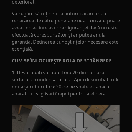
deteriorat.
Vă rugăm să rețineți că autorepararea sau
repararea de către persoane neautorizate poate
avea consecințe asupra siguranței dacă nu este
efectuată corespunzător și ar putea anula
garanția. Deținerea cunoștințelor necesare este
esențială.
CUM SE ÎNLOCUIEȘTE ROLA DE STRÂNGERE
1. Desurubați șurubul Torx 20 din carcasa
sertarului condensatorului. Apoi desurubați cele
două șuruburi Torx 20 de pe spatele capacului
aparatului și glisați înapoi pentru a elibera.