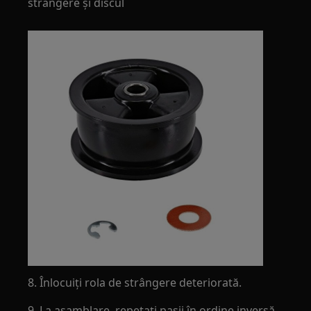
strângere și discul
8. Înlocuiți rola de strângere deteriorată.
9. La asamblare, repetați pașii în ordine inversă.