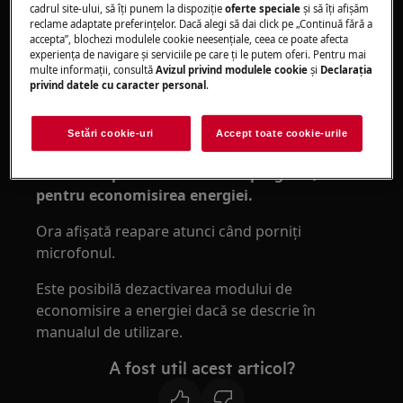
cadrul site-ului, să îţi punem la dispoziţie
oferte speciale
și să îţi afișăm
Ceasul nu poate fi pornit permanent
reclame adaptate preferinţelor. Dacă alegi să dai click pe „Continuă fără a
accepta”, blochezi modulele cookie neesenţiale, ceea ce poate afecta
Se aplică la:
experienţa de navigare și serviciile pe care ţi le putem oferi. Pentru mai
multe informaţii, consultă
Avizul privind modulele cookie
și
Declaraţia
Cuptoare cu microunde
privind datele cu caracter personal
.
Rezolvare:
Setări cookie-uri
Accept toate cookie-urile
1. La cuptoarele noi ora afişată dispare la 2-3
minute după încheierea unui program,
pentru economisirea energiei.
Ora afişată reapare atunci când porniţi
microfonul.
Este posibilă dezactivarea modului de
economisire a energiei dacă se descrie în
manualul de utilizare.
A fost util acest articol?