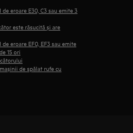
l de eroare E30, C3 sau emite 3
ător este răsucită și are
l de eroare EF0, EF3 sau emite
de 15 ori
scătorului
mașinii de spălat rufe cu