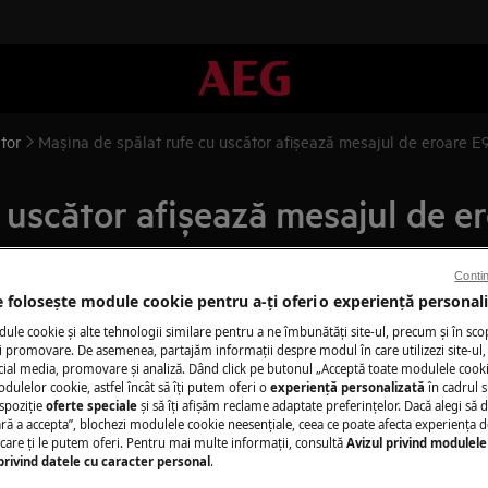
tor
Mașina de spălat rufe cu uscător afișează mesajul de eroare E
 uscător afișează mesajul de e
Contin
e folosește module cookie pentru a-ţi oferi o experienţă personali
le cookie și alte tehnologii similare pentru a ne îmbunătăţi site-ul, precum și în sco
Solicită asisten
 promovare. De asemenea, partajăm informaţii despre modul în care utilizezi site-ul, 
cial media, promovare și analiză. Dând click pe butonul „Acceptă toate modulele cooki
odulelor cookie, astfel încât să îţi putem oferi o
experienţă personalizată
în cadrul si
Ai o problemă cu a
spoziţie
oferte speciale
și să îţi afișăm reclame adaptate preferinţelor. Dacă alegi să d
ul de eroare E90, E91, E92, E93 sau
nu o poţi rezolva 
ră a accepta”, blochezi modulele cookie neesenţiale, ceea ce poate afecta experienţa d
e care ţi le putem oferi. Pentru mai multe informaţii, consultă
Avizul privind modulele
 cu piesele electronice.
ul aeg și solicită o
privind datele cu caracter personal
.