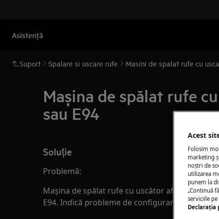
Asistenţă
Suport
Spalare si uscare rufe
Masini de spalat rufe cu usca
Mașina de spălat rufe cu
sau E94
Acest sit
Soluție
Folosim modu
marketing și
noștri de so
Problemă:
utilizarea m
punem la di
Mașina de spălat rufe cu uscător afișează mesaj
„Continuă fă
serviciile p
E94. Indică probleme de configurare/comunicare
Declaraţia 