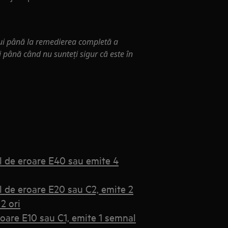
i până la remedierea completă a
i până când nu sunteţi sigur că este în
l de eroare E40 sau emite 4
l de eroare E20 sau C2, emite 2
2 ori
roare E10 sau C1, emite 1 semnal