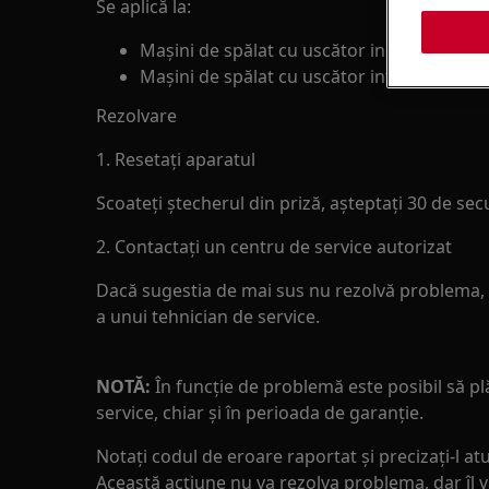
Se aplică la:
Maşini de spălat cu uscător independente
Maşini de spălat cu uscător integrate
Rezolvare
1. Resetaţi aparatul
Scoateți ștecherul din priză, așteptați 30 de secu
2. Contactați un centru de service autorizat
Dacă sugestia de mai sus nu rezolvă problema, v
a unui tehnician de service.
NOTĂ:
În funcţie de problemă este posibil să plă
service, chiar şi în perioada de garanţie.
Notaţi codul de eroare raportat şi precizaţi-l atu
Această acţiune nu va rezolva problema, dar îl va