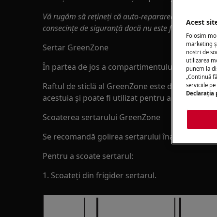
Vă rugăm să rețineți că auto-repararea sau reparaț
Acest sit
consecințe de siguranță dacă nu este făcută corect
Folosim modu
marketing și
Sertar GreenZone
noștri de so
utilizarea m
În partea de jos a compartimentului frigiderului
punem la di
„Continuă fă
Raftul de sticlă al GreenZone este dotat cu un d
serviciile p
Declaraţia 
acestuia și poate fi utilizat pentru a gestiona um
Scoaterea sertarului GreenZone
Se recomandă golirea sertarului înainte de a-l sc
Pentru a scoate sertarul:
1. Scoateți din frigider sertarul.