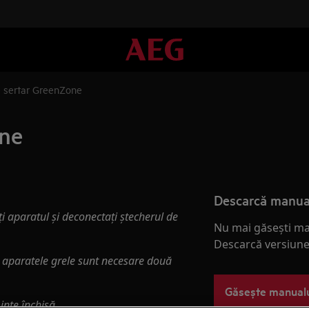
e sertar GreenZone
one
Descarcă manua
ți aparatul și deconectați ștecherul de
Nu mai găsești ma
Descarcă versiunea
u aparatele grele sunt necesare două
Găsește manual
inte închisă.