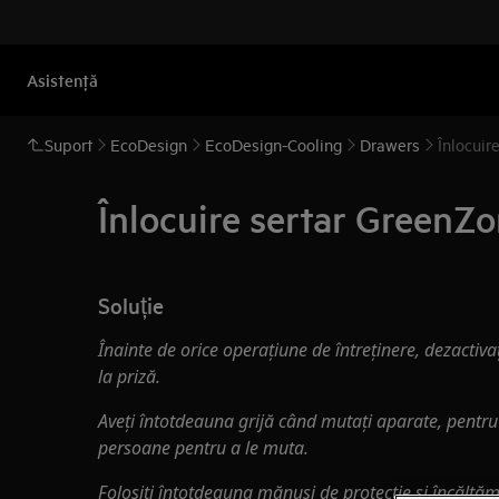
Asistenţă
Suport
EcoDesign
EcoDesign-Cooling
Drawers
Înlocuir
Înlocuire sertar GreenZ
Soluție
Înainte de orice operațiune de întreținere, dezactiva
la priză.
Aveți întotdeauna grijă când mutați aparate, pentr
persoane pentru a le muta.
Folosiți întotdeauna mănuși de protecție și încălțăm