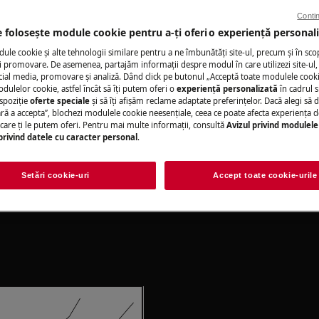
Contin
ia neprofesională poate avea
e folosește module cookie pentru a-ţi oferi o experienţă personali
le cookie și alte tehnologii similare pentru a ne îmbunătăţi site-ul, precum și în sco
 promovare. De asemenea, partajăm informaţii despre modul în care utilizezi site-ul, 
cial media, promovare și analiză. Dând click pe butonul „Acceptă toate modulele cooki
odulelor cookie, astfel încât să îţi putem oferi o
experienţă personalizată
în cadrul si
 se află un sertar care se scoate.
spoziţie
oferte speciale
și să îţi afișăm reclame adaptate preferinţelor. Dacă alegi să d
ră a accepta”, blochezi modulele cookie neesenţiale, ceea ce poate afecta experienţa d
ispozitiv care reglează etanșarea
e care ţi le putem oferi. Pentru mai multe informaţii, consultă
Avizul privind modulele
privind datele cu caracter personal
.
iditatea din interiorul sertarului.
Setări cookie-uri
Accept toate cookie-urile
oate din frigider.