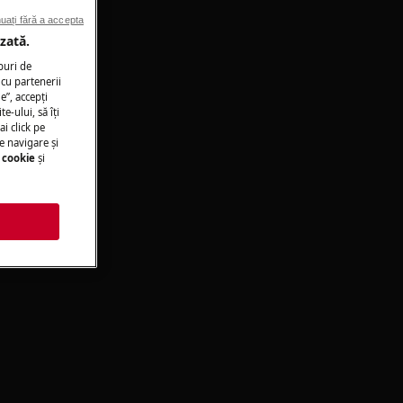
uați fără a accepta
zată.
puri de
cu partenerii
e”, accepţi
te-ului, să îţi
ai click pe
e navigare și
 cookie
și