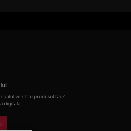
lul
nualul venit cu produsul tău?
 digitală.
ul