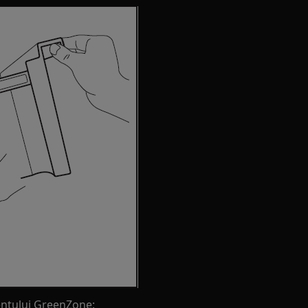
entului GreenZone: