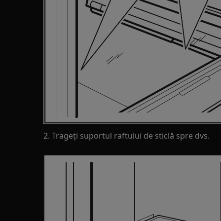
2. Trageți suportul raftului de sticlă spre dvs.