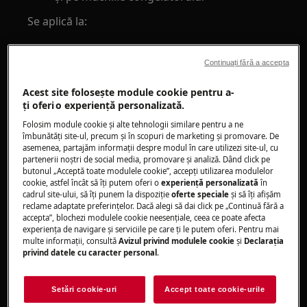
Se aplică la:
Congelator vertical
Continuați fără a accepta
Rezolvare:
Acest site folosește module cookie pentru a-
1. Dezghețați congelatorul
ţi oferi o experienţă personalizată.
Folosim module cookie și alte tehnologii similare pentru a ne
Puteți găsi informații detaliate în manualul
îmbunătăţi site-ul, precum și în scopuri de marketing și promovare. De
utilizatorului.
asemenea, partajăm informaţii despre modul în care utilizezi site-ul, cu
Puteți descărca manualul utilizatorului de .
partenerii noștri de social media, promovare și analiză. Dând click pe
butonul „Acceptă toate modulele cookie”, accepţi utilizarea modulelor
cookie, astfel încât să îţi putem oferi o
experienţă personalizată
în
aici
cadrul site-ului, să îţi punem la dispoziţie
oferte speciale
și să îţi afișăm
reclame adaptate preferinţelor. Dacă alegi să dai click pe „Continuă fără a
La congelatoarele cu tehnologia frost-free,
accepta”, blochezi modulele cookie neesenţiale, ceea ce poate afecta
gheața se va topi automat.
experienţa de navigare și serviciile pe care ţi le putem oferi. Pentru mai
multe informaţii, consultă
Avizul privind modulele cookie
și
Declaraţia
Dacă congelatorul nu este un model frost-
privind datele cu caracter personal
.
free, trebuie să-l dezghețați dvs. de fiecare
dată când este necesar.
Setări cookie-uri
Accept toate cookie-urile
2. Evitați să deschideți prea des ușa sau să