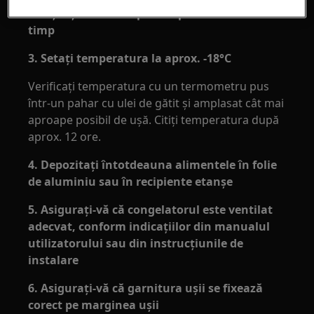
lăsați ușa deschisă pentru perioade mari de
timp
3. Setați temperatura la aprox. -18°C
Verificați temperatura cu un termometru pus
într-un pahar cu ulei de gătit și amplasat cât mai
aproape posibil de ușă. Citiți temperatura după
aprox. 12 ore.
4. Depozitați întotdeauna alimentele în folie
de aluminiu sau în recipiente etanșe
5. Asigurați-vă că congelatorul este ventilat
adecvat, conform indicațiilor din manualul
utilizatorului sau din instrucțiunile de
instalare
6. Asigurați-vă că garnitura ușii se fixează
corect pe marginea ușii