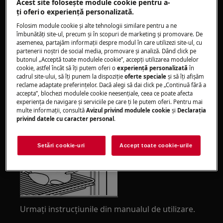
corect.
Acest site folosește module cookie pentru a-
ţi oferi o experienţă personalizată.
Se aplică la:
Folosim module cookie și alte tehnologii similare pentru a ne
îmbunătăţi site-ul, precum și în scopuri de marketing și promovare. De
Cuptoare integrate
asemenea, partajăm informaţii despre modul în care utilizezi site-ul, cu
partenerii noștri de social media, promovare și analiză. Dând click pe
Rezolvare:
butonul „Acceptă toate modulele cookie”, accepţi utilizarea modulelor
cookie, astfel încât să îţi putem oferi o
experienţă personalizată
în
cadrul site-ului, să îţi punem la dispoziţie
oferte speciale
și să îţi afișăm
1. Conectaţi bine termometrul pentru carne
reclame adaptate preferinţelor. Dacă alegi să dai click pe „Continuă fără a
accepta”, blochezi modulele cookie neesenţiale, ceea ce poate afecta
experienţa de navigare și serviciile pe care ţi le putem oferi. Pentru mai
multe informaţii, consultă
Avizul privind modulele cookie
și
Declaraţia
privind datele cu caracter personal
.
Setări cookie-uri
Accept toate cookie-urile
Urmați instrucţiunile din manualul de utilizare.