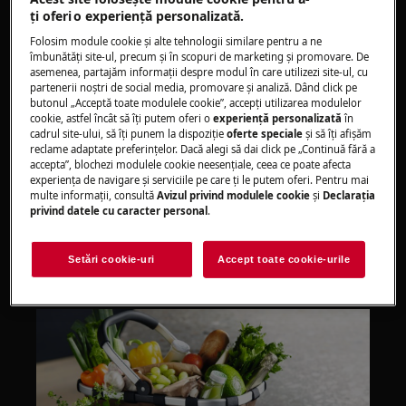
Se aplică
ţi oferi o experienţă personalizată.
Congelatoare frigorifice
Folosim module cookie și alte tehnologii similare pentru a ne
Frigidere
îmbunătăţi site-ul, precum și în scopuri de marketing și promovare. De
asemenea, partajăm informaţii despre modul în care utilizezi site-ul, cu
Congelatoare
partenerii noștri de social media, promovare și analiză. Dând click pe
butonul „Acceptă toate modulele cookie”, accepţi utilizarea modulelor
cookie, astfel încât să îţi putem oferi o
experienţă personalizată
în
Soluție
cadrul site-ului, să îţi punem la dispoziţie
oferte speciale
și să îţi afișăm
reclame adaptate preferinţelor. Dacă alegi să dai click pe „Continuă fără a
1. Utilizați „Fast Cool” și „Fast Freeze” (alte
accepta”, blochezi modulele cookie neesenţiale, ceea ce poate afecta
experienţa de navigare și serviciile pe care ţi le putem oferi. Pentru mai
denumiri „Coolmatic”, „Frostmatic”)
multe informaţii, consultă
Avizul privind modulele cookie
și
Declaraţia
funcționează numai atunci când cantități mari
privind datele cu caracter personal
.
de alimente proaspete sunt plasate în frigider
sau congelator (cum ar fi atunci când depozitați
Setări cookie-uri
Accept toate cookie-urile
cumpărăturile săptămânale la cumpărături).