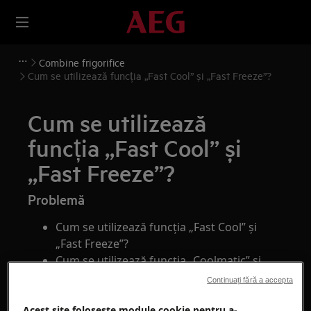
Combine frigorifice
Cum se utilizează funcția „Fast Cool” și „Fast Freeze”?
Cum se utilizează
funcția „Fast Cool” și
„Fast Freeze”?
Problemă
Cum se utilizează funcția „Fast Cool” și
„Fast Freeze”?
Cum se utilizează funcția „Coolmatic” și
„Frostmatic”?
Continuați fără a accepta
Acest site folosește module cookie pentru a-