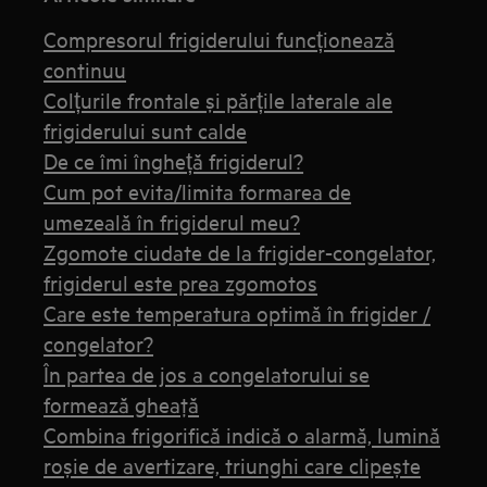
Compresorul frigiderului funcționează
continuu
Colțurile frontale și părțile laterale ale
frigiderului sunt calde
De ce îmi îngheță frigiderul?
Cum pot evita/limita formarea de
umezeală în frigiderul meu?
Zgomote ciudate de la frigider-congelator,
frigiderul este prea zgomotos
Care este temperatura optimă în frigider /
congelator?
În partea de jos a congelatorului se
formează gheaţă
Combina frigorifică indică o alarmă, lumină
roșie de avertizare, triunghi care clipește