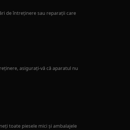
ări de întreținere sau reparații care
reținere, asigurați-vă că aparatul nu
neți toate piesele mici și ambalajele