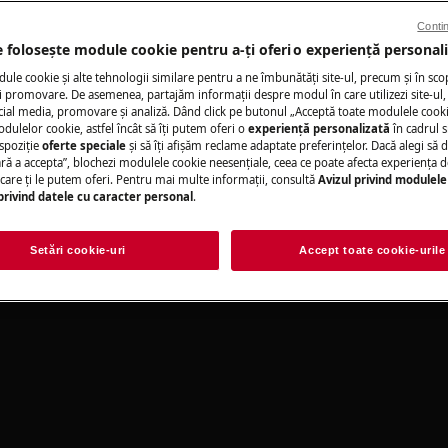
-manuals/
Contin
e folosește module cookie pentru a-ţi oferi o experienţă personali
Solicită asisten
le cookie și alte tehnologii similare pentru a ne îmbunătăţi site-ul, precum și în sco
 promovare. De asemenea, partajăm informaţii despre modul în care utilizezi site-ul, 
cial media, promovare și analiză. Dând click pe butonul „Acceptă toate modulele cooki
Ai o problemă cu a
odulelor cookie, astfel încât să îţi putem oferi o
experienţă personalizată
în cadrul si
nu o poţi rezolva 
spoziţie
oferte speciale
și să îţi afișăm reclame adaptate preferinţelor. Dacă alegi să d
ul aeg și solicită o
ră a accepta”, blochezi modulele cookie neesenţiale, ceea ce poate afecta experienţa d
eținere, opriți aparatul și
e care ţi le putem oferi. Pentru mai multe informaţii, consultă
Avizul privind modulele
privind datele cu caracter personal
.
Rezervați servici
Setări cookie-uri
Accept toate cookie-urile