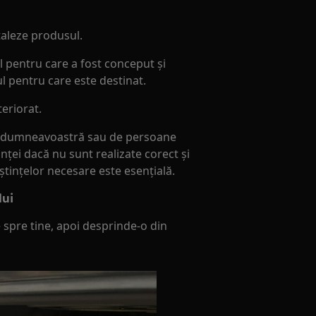
taleze produsul.
l pentru care a fost conceput și
ul pentru care este destinat.
teriorat.
de dumneavoastră sau de persoane
ței dacă nu sunt realizate corect și
ștințelor necesare este esențială.
lui
le spre tine, apoi desprinde-o din