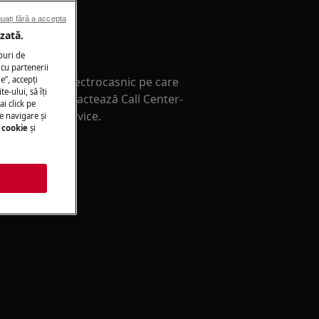
uați fără a accepta
zată.
ţă service
puri de
cu partenerii
e”, accepţi
paratul tău electrocasnic pe care
te-ului, să îţi
singur(ă)? Contactează Call Center-
ai click pe
 intervenţie service.
e navigare și
 cookie
și
i