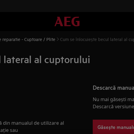
e reparatie - Cuptoare / Plite
Cum se înlocuiește becul lateral al cu
lateral al cuptorului
Descarcă manua
Nu mai găsești ma
Descarcă versiunea
 din manualul de utilizare al
Găsește manual
ație sau