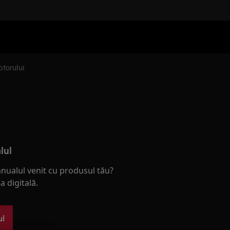
ptorului
lul
nualul venit cu produsul tău?
 digitală.
ul