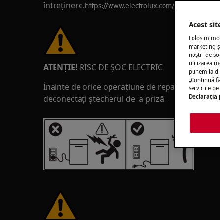
întreținere.
https://www.electrolux.com/support/user
Acest sit
Folosim modu
marketing și
noștri de so
utilizarea m
ATENȚIE!
RISC DE ȘOC ELECTRIC
punem la di
„Continuă fă
Înainte de orice operațiune de reparație sau într
serviciile p
Declaraţia 
deconectați ștecherul de la priză.