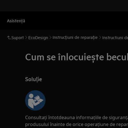
Asistenţă
Instrucțiuni de reparație
Suport
EcoDesign
Instructiuni d
Cum se înlocuiește becul 
Soluție
Consultați întotdeauna informațiile de siguranță
produsului înainte de orice operațiune de repar