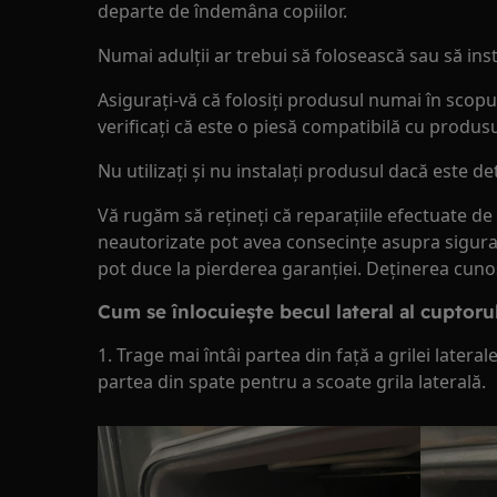
departe de îndemâna copiilor.
Numai adulții ar trebui să folosească sau să ins
Asigurați-vă că folosiți produsul numai în scopu
verificați că este o piesă compatibilă cu produs
Nu utilizați și nu instalați produsul dacă este de
Vă rugăm să rețineți că reparațiile efectuate 
neautorizate pot avea consecințe asupra siguran
pot duce la pierderea garanției. Deținerea cuno
Cum se înlocuiește becul lateral al cuptoru
1. Trage mai întâi partea din față a grilei latera
partea din spate pentru a scoate grila laterală.