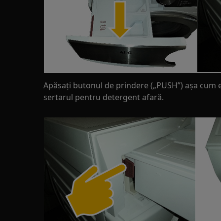
Apăsați butonul de prindere („PUSH”) așa cum es
sertarul pentru detergent afară.