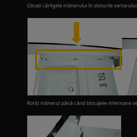
Glisați cârligele mânerului în sloturile sertarulu
Rotiți mânerul până când blocajele inferioare se 