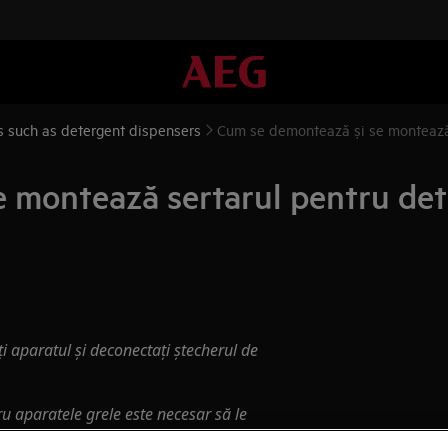
ls such as detergent dispensers
Cum se demontează și se montează 
 montează sertarul pentru det
ți aparatul și deconectați ștecherul de
u aparatele grele este necesar să le