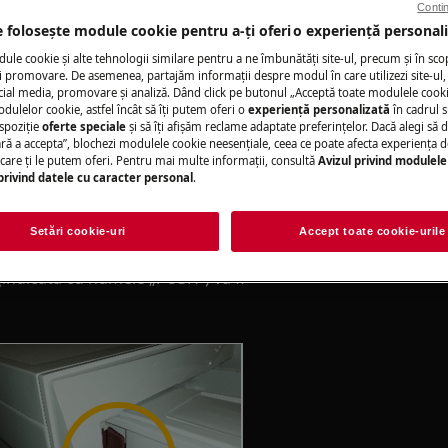
Contin
inte închisă.
e folosește module cookie pentru a-ţi oferi o experienţă personali
le cookie și alte tehnologii similare pentru a ne îmbunătăţi site-ul, precum și în sco
ia neprofesională poate avea
 promovare. De asemenea, partajăm informaţii despre modul în care utilizezi site-ul, 
ct
cial media, promovare și analiză. Dând click pe butonul „Acceptă toate modulele cooki
odulelor cookie, astfel încât să îţi putem oferi o
experienţă personalizată
în cadrul si
spoziţie
oferte speciale
și să îţi afișăm reclame adaptate preferinţelor. Dacă alegi să d
pentru detergent
ră a accepta”, blochezi modulele cookie neesenţiale, ceea ce poate afecta experienţa d
e care ţi le putem oferi. Pentru mai multe informaţii, consultă
Avizul privind modulele
privind datele cu caracter personal
.
feri de modelul dvs. de mașină de spălat
Setări cookie-uri
Accept toate cookie-urile
(indicată cu numele „PUSH”) va fi