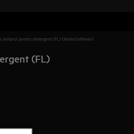
sertarul pentru detergent (FL) (WaterSoftener)
ergent (FL)