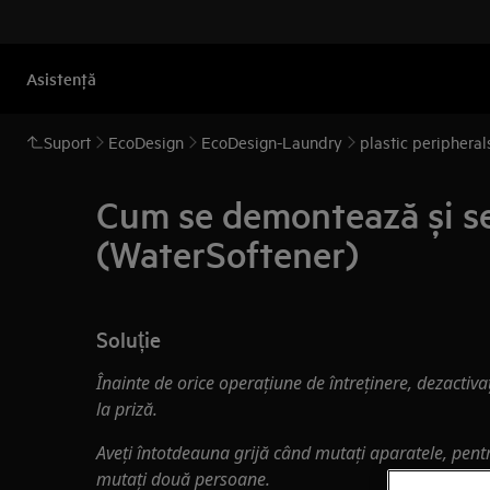
Asistenţă
Suport
EcoDesign
EcoDesign-Laundry
plastic periphera
Cum se demontează și se
(WaterSoftener)
Soluție
Înainte de orice operațiune de întreținere, dezactiva
la priză.
Aveți întotdeauna grijă când mutați aparatele, pentr
mutați două persoane.