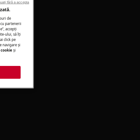
uați fără a accepta
zată.
puri de
cu partenerii
e”, accepţi
te-ului, să îţi
ai click pe
e navigare și
 cookie
și