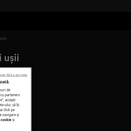
ușii
 ușii
uați fără a accepta
zată.
puri de
cu partenerii
e”, accepţi
te-ului, să îţi
ai click pe
e navigare și
 cookie
și