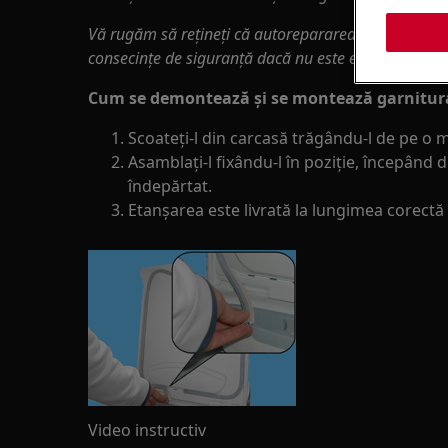
Vă rugăm să rețineți că autorepararea sau reparaț
consecințe de siguranță dacă nu este efectuată core
Cum se demontează și se montează garnitura
Scoateți-l din carcasă trăgându-l de pe o 
Asamblați-l fixându-l în poziție, începând d
îndepărtat.
Etanșarea este livrată la lungimea corectă (
Video instructiv