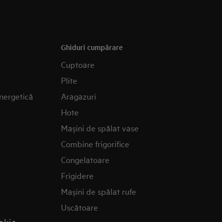
Ghiduri cumpărare
Cuptoare
Plite
nergetică
Aragazuri
Hote
Mașini de spălat vase
Combine frigorifice
Congelatoare
Frigidere
Mașini de spălat rufe
Uscătoare
okie