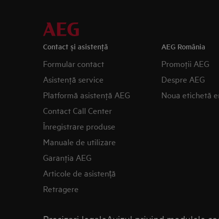
Contact și asistenţă
AEG România
Formular contact
Promoţii AEG
Asistenţă service
Despre AEG
Platformă asistenţă AEG
Noua etichetă e
Contact Call Center
Înregistrare produse
Manuale de utilizare
Garanţia AEG
Articole de asistență
Retragere
Precizari legale
Avizul privind modulele co