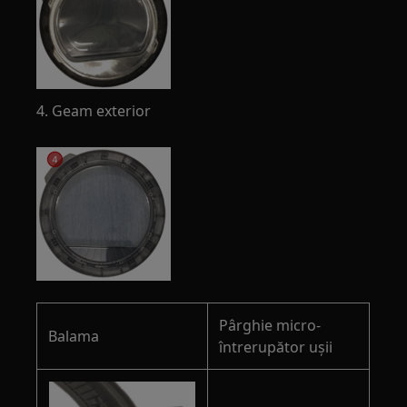
4. Geam exterior
Pârghie micro-
Balama
întrerupător ușii