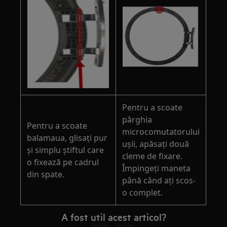
Pentru a scoate
pârghia
Pentru a scoate
microcomutatorului
balamaua, glisați pur
ușii, apăsați două
și simplu știftul care
cleme de fixare.
o fixează pe cadrul
Împingeți maneta
din spate.
până când ați scos-
o complet.
A fost util acest articol?