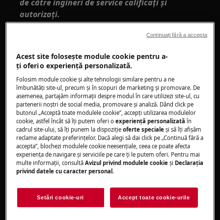
de către ingineri de service calificați și
autorizați.
Această platformă nu este prevăzută cu un
Continuați fără a accepta
comutator ON/OFF.
Acest site folosește module cookie pentru a-
Înainte de a accesa componentele interne,
ţi oferi o experienţă personalizată.
scoateți ștecherul din priză pentru a deconecta
Folosim module cookie și alte tehnologii similare pentru a ne
sursa de alimentare.
îmbunătăţi site-ul, precum și în scopuri de marketing și promovare. De
asemenea, partajăm informaţii despre modul în care utilizezi site-ul, cu
partenerii noștri de social media, promovare și analiză. Dând click pe
Unele componente din partea mecanică ar
butonul „Acceptă toate modulele cookie”, accepţi utilizarea modulelor
putea provoca răni, așa că purtați protecție
cookie, astfel încât să îţi putem oferi o
experienţă personalizată
în
cadrul site-ului, să îţi punem la dispoziţie
oferte speciale
și să îţi afișăm
adecvată și procedați cu prudență.
reclame adaptate preferinţelor. Dacă alegi să dai click pe „Continuă fără a
accepta”, blochezi modulele cookie neesenţiale, ceea ce poate afecta
Goliți întotdeauna aparatul de toată apa
experienţa de navigare și serviciile pe care ţi le putem oferi. Pentru mai
înainte de a-l așeza pe o parte.
multe informaţii, consultă
Avizul privind modulele cookie
și
Declaraţia
privind datele cu caracter personal
.
Dacă aparatul trebuie așezat pe o parte
pentru întreținere sau pentru un alt motiv,
Setări cookie-uri
Accept toate cookie-urile
așezați-l pe partea stângă, pentru a evita
riscul ca apa reziduală să cadă pe placa