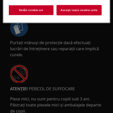
ATENȚIE!
RISC DE STRIVIRE
Setări cookie-uri
Accept toate cookie-urile
Purtați mănuși de protecție dacă efectuați
lucrări de întreținere sau reparații care implică
curele.
ATENȚIE!
PERICOL DE SUFFOCARE
Piese mici, nu sunt pentru copiii sub 3 ani.
Păstrați toate piesele mici și ambalajele departe
de copii.