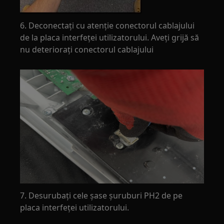
6. Deconectați cu atenție conectorul cablajului
de la placa interfeței utilizatorului. Aveți grijă să
nu deteriorați conectorul cablajului
7. Desurubați cele șase șuruburi PH2 de pe
placa interfeței utilizatorului.