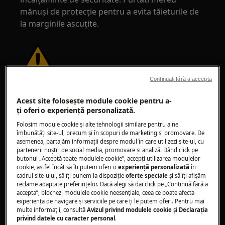
mănuși de protecție pentru a evita tăieturile de
la marginile ascuțite.
Continuați fără a accepta
ATENȚIE!
RISC DE LEZIUNI OCULARE
Acest site folosește module cookie pentru a-
ţi oferi o experienţă personalizată.
Folosim module cookie și alte tehnologii similare pentru a ne
îmbunătăţi site-ul, precum și în scopuri de marketing și promovare. De
asemenea, partajăm informaţii despre modul în care utilizezi site-ul, cu
partenerii noștri de social media, promovare și analiză. Dând click pe
Purtați ochelari de protecție dacă efectuați
butonul „Acceptă toate modulele cookie”, accepţi utilizarea modulelor
lucrări de întreținere sau reparații care implică
cookie, astfel încât să îţi putem oferi o
experienţă personalizată
în
cadrul site-ului, să îţi punem la dispoziţie
oferte speciale
și să îţi afișăm
arcuri.
reclame adaptate preferinţelor. Dacă alegi să dai click pe „Continuă fără a
accepta”, blochezi modulele cookie neesenţiale, ceea ce poate afecta
experienţa de navigare și serviciile pe care ţi le putem oferi. Pentru mai
multe informaţii, consultă
Avizul privind modulele cookie
și
Declaraţia
privind datele cu caracter personal
.